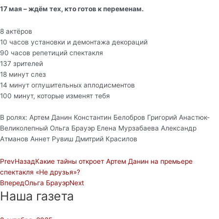
17 мая – ждём тех, кто готов к переменам.
⠀
8 актёров
10 часов установки и демонтажа декораций
90 часов репетиций спектакля
137 зрителей
18 минут слез
14 минут оглушительных аплодисментов
100 минут, которые изменят тебя
В ролях: Артем Данин Константин Белобров Григорий Анастюк-
Великолепный Ольга Брауэр Елена Мурзабаева Александр
Атманов Аннет Рувиш Дмитрий Красилов
Prev
Назад
Какие тайны откроет Артем Данин на премьере
спектакля «Не друзья»?
Вперед
Ольга Брауэр
Next
Наша газета