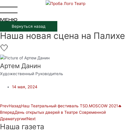
Перейти
к
содержимому
Вернуться назад
Наша новая сцена на Палихе
🤍
Артем Данин
Художественный Руководитель
14 мая, 2024
Prev
Назад
Наш Театральный фестиваль TSD.MOSCOW 2021🔥
Вперед
День открытых дверей в Театре Современной
Драматургии!
Next
Наша газета