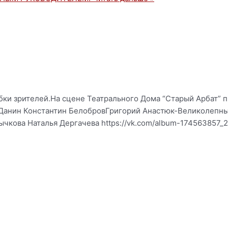
ыбки зрителей.На сцене Театрального Дома “Старый Арбат” 
м Данин Константин БелобровГригорий Анастюк-Великолепн
кова Наталья Дергачева https://vk.com/album-174563857_