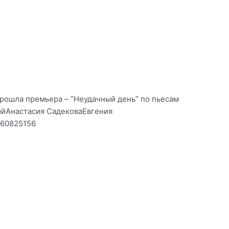
прошла премьера – “Неудачный день” по пьесам
ыйАнастасия СадековаЕвгения
260825156